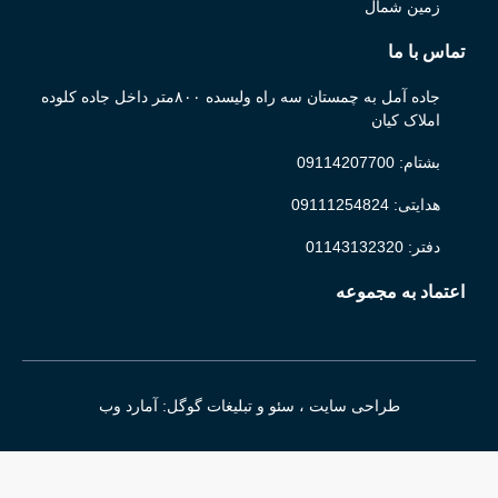
زمین شمال
تماس با ما
جاده آمل به چمستان سه راه ولیسده ۸۰۰متر داخل جاده کلوده
املاک کیان
بشتام: 09114207700
هدایتی: 09111254824
دفتر: 01143132320
اعتماد به مجموعه
طراحی سایت ، سئو و تبلیغات گوگل: آمارد وب