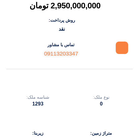
2,950,000,000 تومان
روش پرداخت:
نقد
تماس با مشاور
09113203347
نوع ملک:
شناسه ملک:
1293
0
متراژ زمین:
زیربنا: