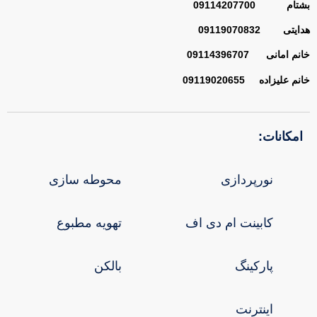
بشتام 09114207700
هدایتی 09119070832
خانم امانی 09114396707
خانم علیزاده 09119020655
امکانات:
نورپردازی
محوطه سازی
کابینت ام دی اف
تهویه مطبوع
پارکینگ
بالکن
اینترنت