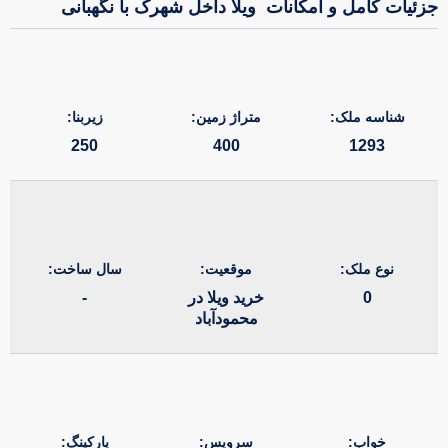
جزئیات کامل و امکانات
ویلا داخل شهرک با نگهبانی
شناسه ملک:
متراژ زمین:
زیربنا:
250
400
1293
نوع ملک:
موقعیت:
سال ساخت:
0
خرید ویلا در
-
محمودآباد
خواب:
سرویس:
پارکینگ: