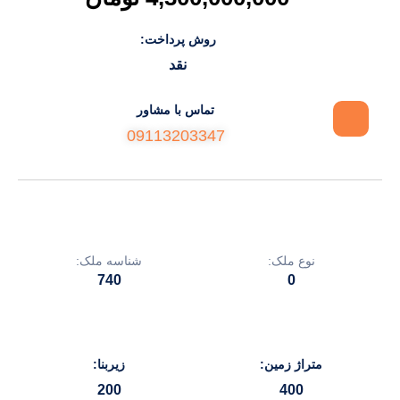
روش پرداخت:
نقد
تماس با مشاور
09113203347
نوع ملک:
شناسه ملک:
740
0
متراژ زمین:
زیربنا:
200
400