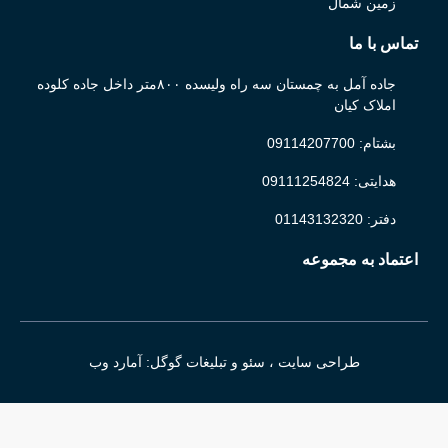
زمین شمال
تماس با ما
جاده آمل به چمستان سه راه ولیسده ۸۰۰متر داخل جاده کلوده
املاک کیان
بشتام: 09114207700
هدایتی: 09111254824
دفتر: 01143132320
اعتماد به مجموعه
طراحی سایت ، سئو و تبلیغات گوگل: آمارد وب