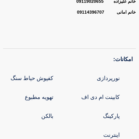
خانم علیزاده 09119020655
خانم امانی 09114396707
امکانات:
نورپردازی
کفپوش حیاط سنگ
کابینت ام دی اف
تهویه مطبوع
پارکینگ
بالکن
اینترنت