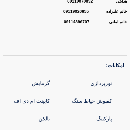
هدایتی 09119070832
خانم علیزاده 09119020655
خانم امانی
09114396707
امکانات:
نورپردازی
گرمایش
کفپوش حیاط سنگ
کابینت ام دی اف
پارکینگ
بالکن