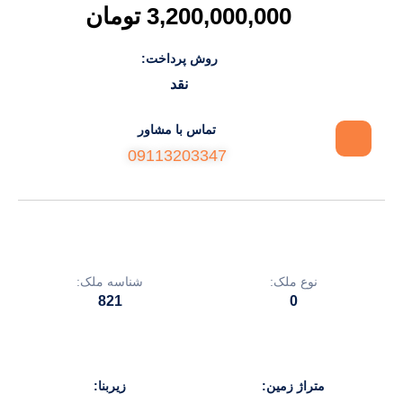
3,200,000,000 تومان
روش پرداخت:
نقد
تماس با مشاور
09113203347
نوع ملک:
شناسه ملک:
821
0
متراژ زمین:
زیربنا: