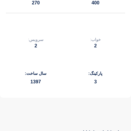
270
400
خواب:
سرویس:
2
2
پارکینگ:
سال ساخت:
1397
3