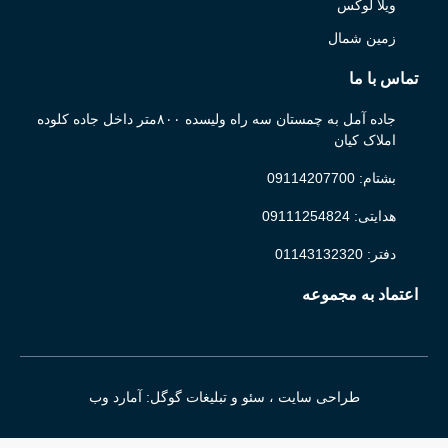
ویلا لوکس
زمین شمال
تماس با ما
جاده آمل به چمستان سه راه ولیسده ۸۰۰متر داخل جاده کلوده
املاک کیان
بشتام: 09114207700
هدایتی: 09111254824
دفتر: 01143132320
اعتماد به مجموعه
طراحی سایت ، سئو و تبلیغات گوگل: آمارد وب