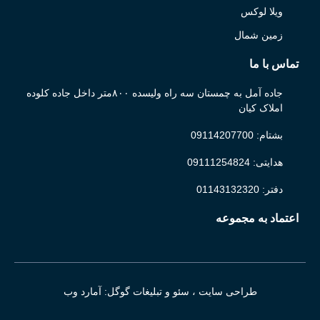
ویلا لوکس
زمین شمال
تماس با ما
جاده آمل به چمستان سه راه ولیسده ۸۰۰متر داخل جاده کلوده
املاک کیان
بشتام: 09114207700
هدایتی: 09111254824
دفتر: 01143132320
اعتماد به مجموعه
طراحی سایت ، سئو و تبلیغات گوگل: آمارد وب