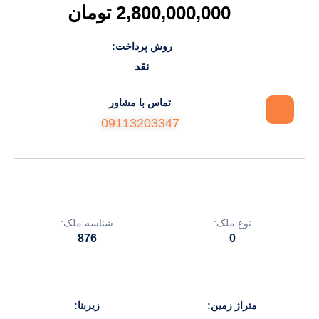
2,800,000,000 تومان
روش پرداخت:
نقد
تماس با مشاور
09113203347
نوع ملک:
شناسه ملک:
876
0
متراژ زمین:
زیربنا: