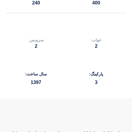
240
400
خواب:
سرویس:
2
2
پارکینگ:
سال ساخت:
1397
3