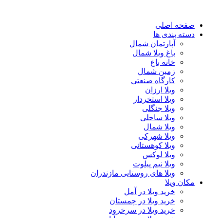
پرش
به
صفحه اصلی
محتوا
دسته بندی ها
آپارتمان شمال
باغ ویلا شمال
خانه باغ
زمین شمال
کارگاه صنعتی
ویلا ارزان
ویلا استخردار
ویلا جنگلی
ویلا ساحلی
ویلا شمال
ویلا شهرکی
ویلا کوهستانی
ویلا لوکس
ویلا نیم پیلوت
ویلا های روستایی مازندران
مکان ویلا
خرید ویلا در آمل
خرید ویلا در چمستان
خرید ویلا در سرخرود