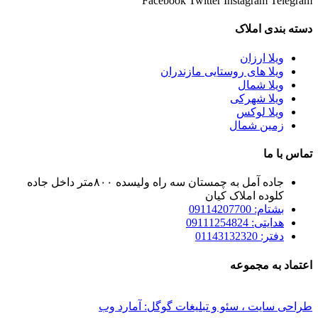
Facebook
Twitter
Instagram
Telegram
دسته بندی املاک
ویلا ارزان
ویلا های روستایی مازندران
ویلا شمال
ویلا شهرکی
ویلا لوکس
زمین شمال
تماس با ما
جاده آمل به چمستان سه راه ولیسده ۸۰۰متر داخل جاده
کلوده املاک کیان
بشتام: 09114207700
هدایتی: 09111254824
دفتر: 01143132320
اعتماد به مجموعه
طراحی سایت ، سئو و تبلیغات گوگل: آمارد وب