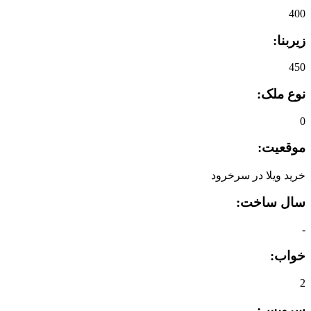
400
زیربنا:
450
نوع ملک:
0
موقعیت:
خرید ویلا در سرخرود
سال ساخت:
-
خواب:
2
سرویس: