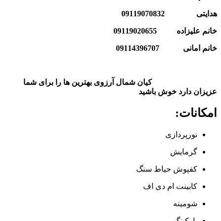
هدایتی 09119070832
خانم علیزاده 09119020655
خانم امانی
7
0911439670
کیان شمال آرزوی بهترین ها را برای شما
عزیزان دارد خوش باشید
امکانات:
نورپردازی
گرمایش
کفپوش حیاط سنگ
کابینت ام دی اف
شومینه
پارکینگ