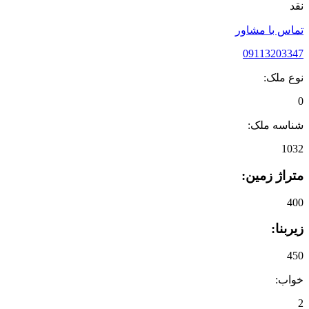
نقد
تماس با مشاور
09113203347
نوع ملک:
0
شناسه ملک:
1032
متراژ زمین:
400
زیربنا:
450
خواب:
2