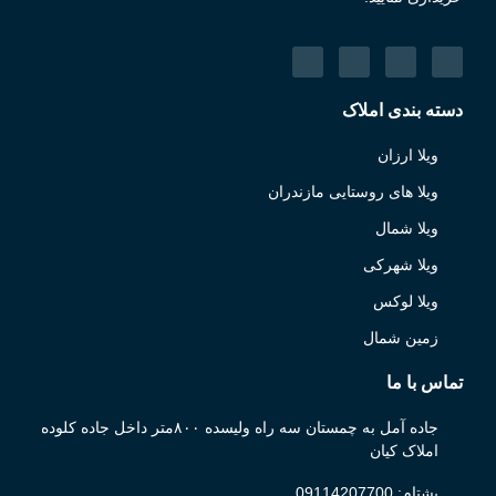
دسته بندی املاک
ویلا ارزان
ویلا های روستایی مازندران
ویلا شمال
ویلا شهرکی
ویلا لوکس
زمین شمال
تماس با ما
جاده آمل به چمستان سه راه ولیسده ۸۰۰متر داخل جاده کلوده
املاک کیان
بشتام: 09114207700